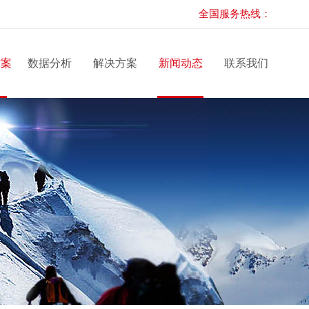
全国服务热线：
方案
数据分析
解决方案
新闻动态
联系我们