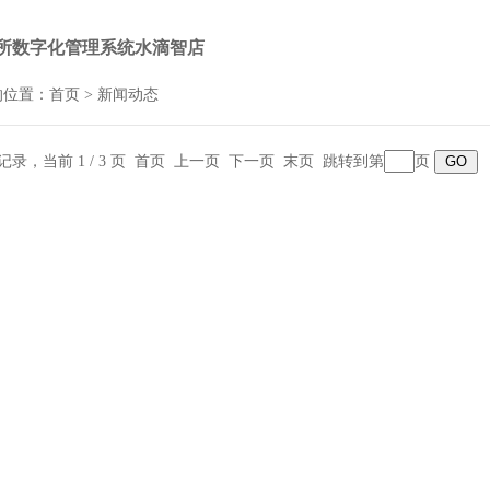
所数字化管理系统水滴智店
的位置：
首页
> 新闻动态
条记录，当前 1 / 3 页 首页 上一页
下一页
末页
跳转到第
页