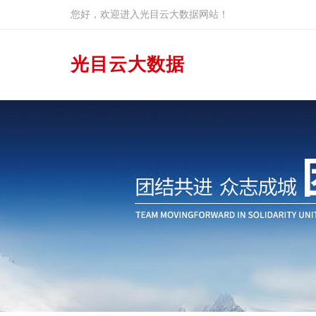
您好，欢迎进入光目云大数据网站！
光目云大数据