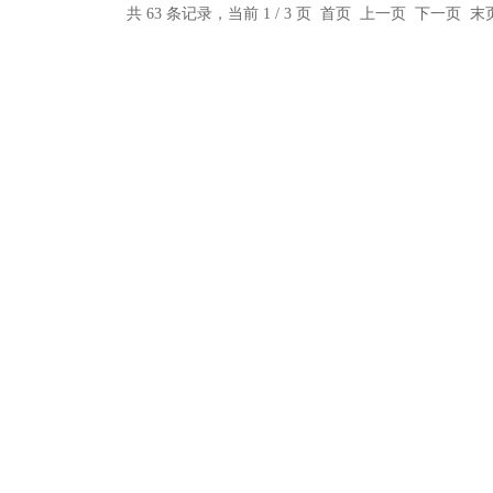
共 63 条记录，当前 1 / 3 页 首页 上一页
下一页
末