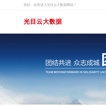
您好，欢迎进入光目云大数据网站！
光目云大数据