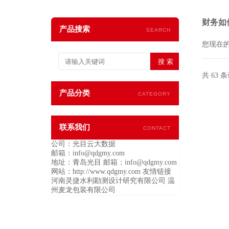
财务如
产品搜索
SEARCH
您现在
共 63 
产品分类
CATEGORY
联系我们
CONTACT
公司：光目云大数据
邮箱：info@qdgmy.com
地址：青岛光目 邮箱：info@qdgmy.com
网站：http://www.qdgmy.com 友情链接
河南灵捷水利勘测设计研究有限公司 温
州麦龙包装有限公司