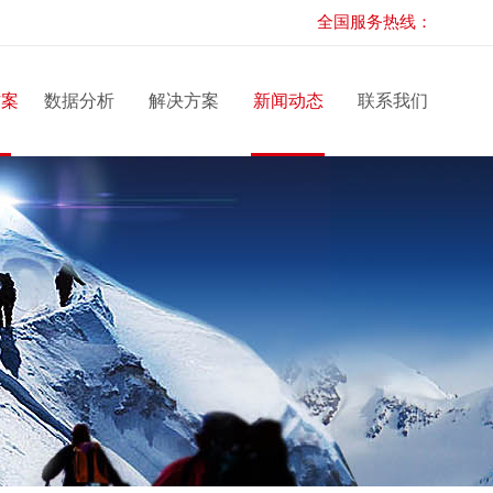
全国服务热线：
方案
数据分析
解决方案
新闻动态
联系我们