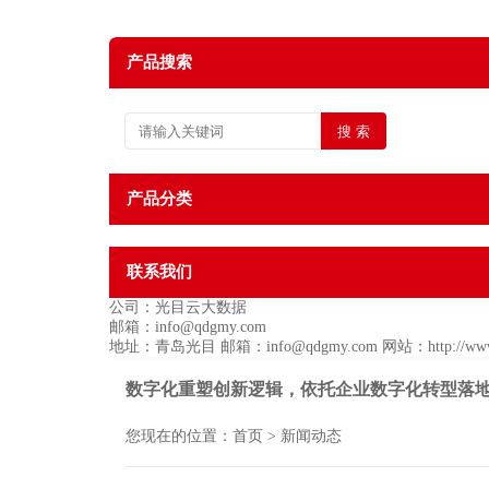
产品搜索
产品分类
联系我们
公司：光目云大数据
邮箱：info@qdgmy.com
地址：青岛光目 邮箱：info@qdgmy.com 网站：http
数字化重塑创新逻辑，依托企业数字化转型落
您现在的位置：
首页
> 新闻动态