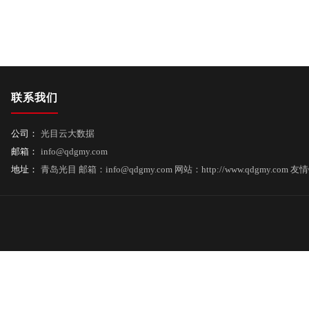
联系我们
公司：
光目云大数据
邮箱：
info@qdgmy.com
地址：
青岛光目 邮箱：info@qdgmy.com 网站：http://www.qdg