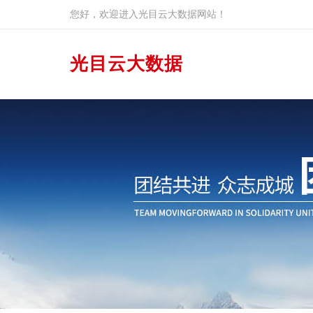
您好，欢迎进入光目云大数据网站！
光目云大数据