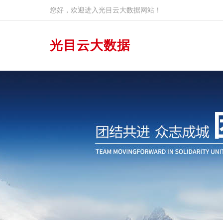
您好，欢迎进入光目云大数据网站！
光目云大数据