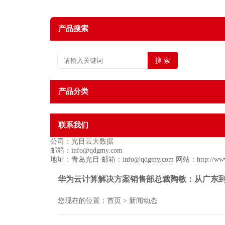
产品搜索
产品分类
联系我们
公司：光目云大数据
邮箱：info@qdgmy.com
地址：青岛光目 邮箱：info@qdgmy.com 网站：http
华为云计算解决方案销售部总裁陶敏：从广东到
您现在的位置：
首页
> 新闻动态