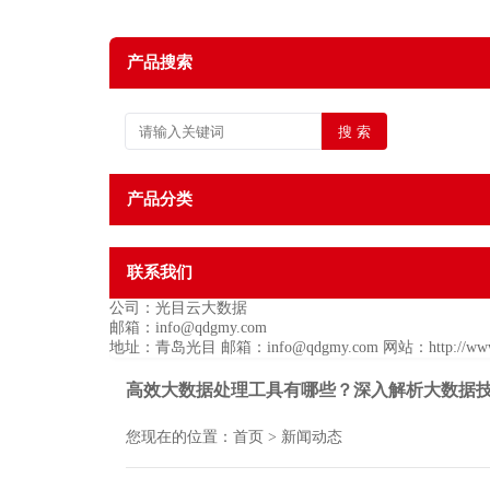
产品搜索
产品分类
联系我们
公司：光目云大数据
邮箱：info@qdgmy.com
地址：青岛光目 邮箱：info@qdgmy.com 网站：http
高效大数据处理工具有哪些？深入解析大数据
您现在的位置：
首页
> 新闻动态