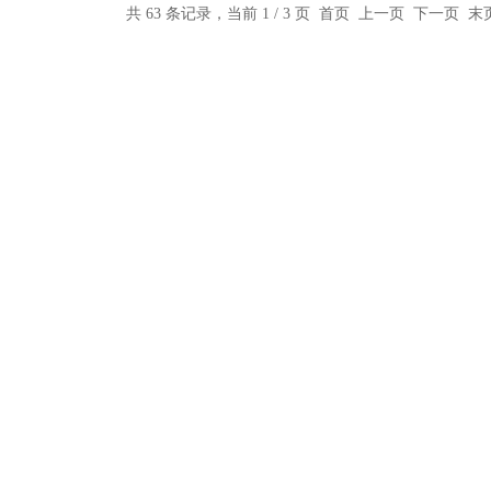
共 63 条记录，当前 1 / 3 页 首页 上一页
下一页
末