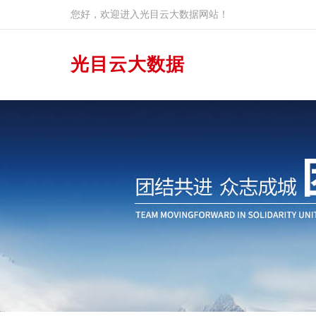
您好，欢迎进入光目云大数据网站！
光目云大数据