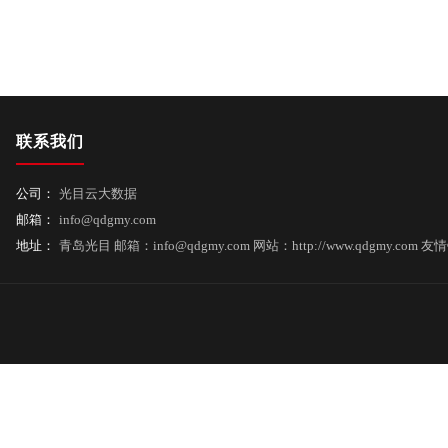
联系我们
公司：
光目云大数据
邮箱：
info@qdgmy.com
地址：
青岛光目 邮箱：info@qdgmy.com 网站：http://www.qdg