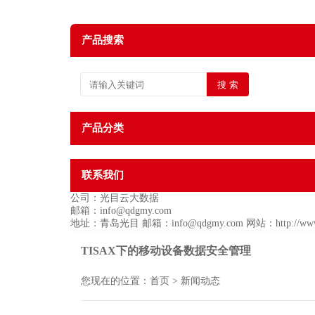
产品搜索
产品分类
联系我们
公司：光目云大数据
邮箱：info@qdgmy.com
地址：青岛光目 邮箱：info@qdgmy.com 网站：http
TISAX下的移动设备数据安全管理
您现在的位置：
首页
> 新闻动态