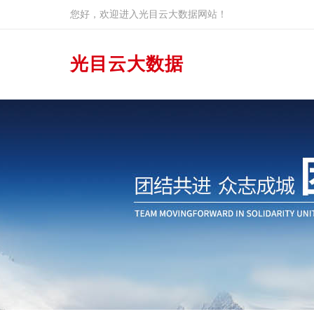
您好，欢迎进入光目云大数据网站！
光目云大数据