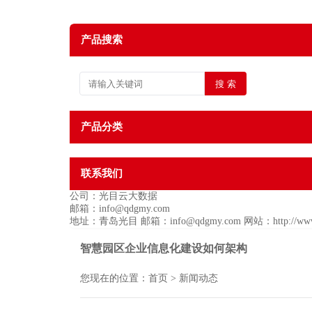
产品搜索
产品分类
联系我们
公司：光目云大数据
邮箱：info@qdgmy.com
地址：青岛光目 邮箱：info@qdgmy.com 网站：http
智慧园区企业信息化建设如何架构
您现在的位置：
首页
> 新闻动态