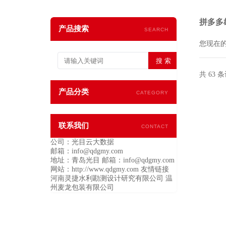
拼多多
产品搜索
SEARCH
您现在
共 63 
产品分类
CATEGORY
联系我们
CONTACT
公司：光目云大数据
邮箱：info@qdgmy.com
地址：青岛光目 邮箱：info@qdgmy.com
网站：http://www.qdgmy.com 友情链接
河南灵捷水利勘测设计研究有限公司 温
州麦龙包装有限公司