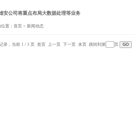
雄安公司将重点布局大数据处理等业务
的位置：
首页
> 新闻动态
条记录，当前 1 / 3 页 首页 上一页
下一页
末页
跳转到第
页